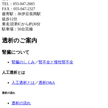
TEL：055-947-2665
FAX：055-947-2327
最寄駅：JR伊豆長岡駅
徒歩12分
東名沼津ICから約30分
駐車場：50台完備
透析のご案内
腎臓について
腎臓のしくみ
／
腎不全と慢性腎不全
人工透析とは
人工透析とは
／
透析Q&A
透析の流れ
透析の流れ