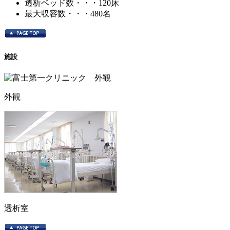
透析ベッド数・・・120床
最大収容数・・・480名
施設
外観
透析室