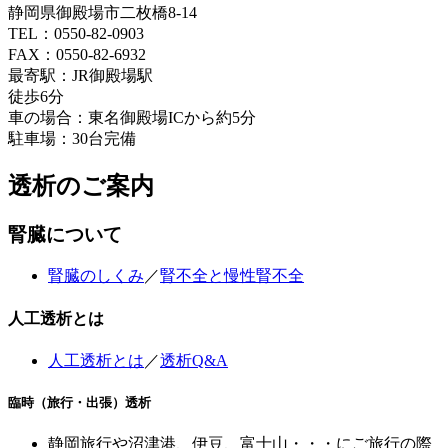
静岡県御殿場市二枚橋8-14
TEL：0550-82-0903
FAX：0550-82-6932
最寄駅：JR御殿場駅
徒歩6分
車の場合：東名御殿場ICから約5分
駐車場：30台完備
透析のご案内
腎臓について
腎臓のしくみ
／
腎不全と慢性腎不全
人工透析とは
人工透析とは
／
透析Q&A
臨時（旅行・出張）透析
静岡旅行や沼津港、伊豆、富士山・・・にご旅行の際